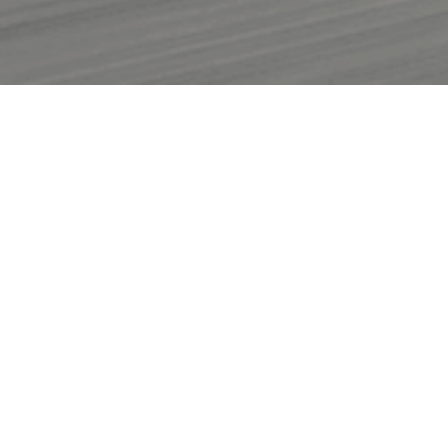
Yves Denis Services, _
RÉPARATION & VENTE DE VÉHICULES
Bienvenue au garage Yves Denis Services,
Citroën
-
Peugeot
-
DS
indépendant, votre garage confiance à
Verviers.
Nous proposons des véhicules neufs et d'occasion, un
service de réparation, d'entretien et de carrosserie
depuis plus de 20 ans.